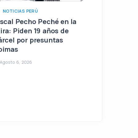
NOTICIAS PERÚ
NOTICIAS PERÚ
Sentencia de 
iscal Pecho Peché en la
delito doloso
ira: Piden 19 años de
Iván Cisneros
árcel por presuntas
alcaldía de S
oimas
Agosto 5, 2026
Agosto 6, 2026