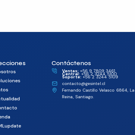
ecciones
Contáctenos
Ventas:
+56 9 7809 3461
sotros
Central:
+56 2 3244 5100
Soporte:
+56 2 3244 5109
luciones
contacto@gesintel.cl
tos
Fernando Castillo Velasco 6864, La
Reina, Santiago.
tualidad
ontacto
enda
MLupdate