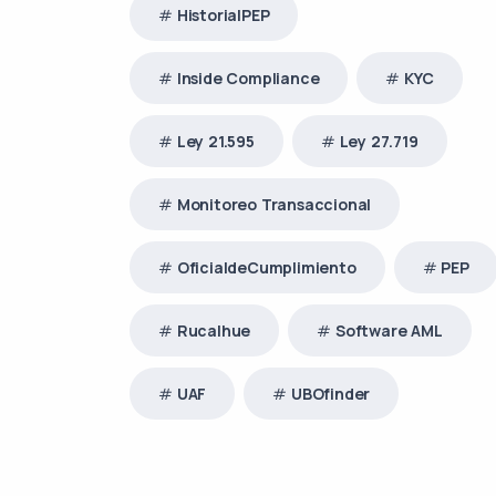
HistorialPEP
Inside Compliance
KYC
Ley 21.595
Ley 27.719
Monitoreo Transaccional
OficialdeCumplimiento
PEP
Rucalhue
Software AML
UAF
UBOfinder