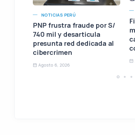
NOTICIAS PERÚ
F
PNP frustra fraude por S/
m
740 mil y desarticula
c
presunta red dedicada al
c
cibercrimen
Agosto 6, 2026