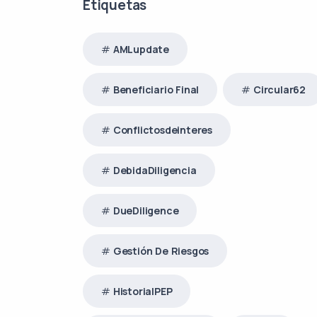
Etiquetas
AMLupdate
Beneficiario Final
Circular62
Conflictosdeinteres
DebidaDiligencia
DueDiligence
Gestión De Riesgos
HistorialPEP