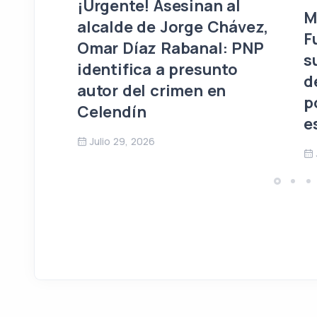
¡Urgente! Asesinan al
M
alcalde de Jorge Chávez,
F
Omar Díaz Rabanal: PNP
s
identifica a presunto
d
autor del crimen en
p
Celendín
e
Julio 29, 2026