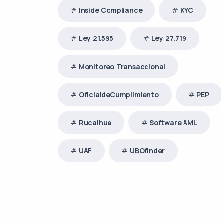
Inside Compliance
KYC
Ley 21.595
Ley 27.719
Monitoreo Transaccional
OficialdeCumplimiento
PEP
Rucalhue
Software AML
UAF
UBOfinder