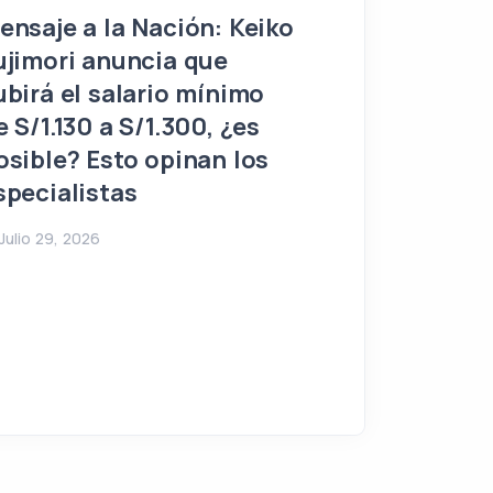
El inicio del 
ensaje a la Nación: Keiko
Keiko Fujimori
ujimori anuncia que
control total 
ubirá el salario mínimo
sombra del a
e S/1.130 a S/1.300, ¿es
osible? Esto opinan los
Julio 28, 2026
specialistas
Julio 29, 2026