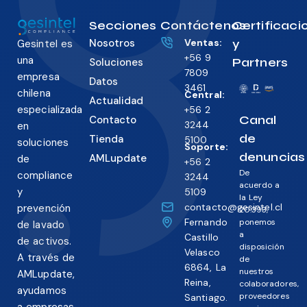
Secciones
Contáctenos
Certificaci
Nosotros
Ventas:
y
Gesintel es
+56 9
una
Partners
Soluciones
7809
empresa
Datos
3461
chilena
Central:
Actualidad
especializada
+56 2
Canal
Contacto
3244
en
de
Tienda
5100
soluciones
Soporte:
denuncias
AMLupdate
de
+56 2
De
compliance
3244
acuerdo a
y
5109
la Ley
contacto@gesintel.cl
prevención
20.393,
Fernando
ponemos
de lavado
a
Castillo
de activos.
disposición
Velasco
A través de
de
6864, La
nuestros
AMLupdate,
Reina,
colaboradores,
ayudamos
proveedores
Santiago.
a empresas