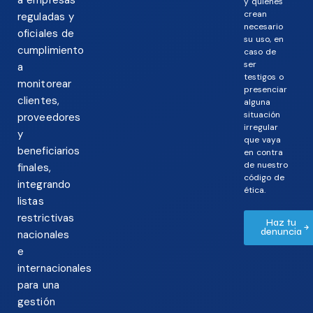
y quienes
crean
reguladas y
necesario
oficiales de
su uso, en
cumplimiento
caso de
ser
a
testigos o
monitorear
presenciar
clientes,
alguna
situación
proveedores
irregular
y
que vaya
beneficiarios
en contra
de nuestro
finales,
código de
integrando
ética.
listas
restrictivas
Haz tu
denuncia
nacionales
e
internacionales
para una
gestión