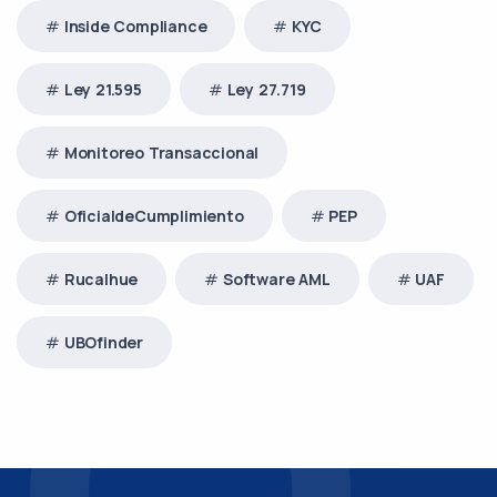
Inside Compliance
KYC
Ley 21.595
Ley 27.719
Monitoreo Transaccional
OficialdeCumplimiento
PEP
Rucalhue
Software AML
UAF
UBOfinder