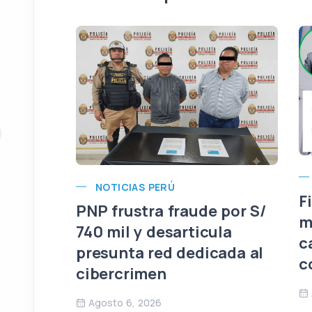
NOTICIAS PERÚ
F
PNP frustra fraude por S/
m
740 mil y desarticula
c
presunta red dedicada al
c
cibercrimen
Agosto 6, 2026