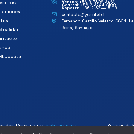
Ventas:
+56 9 7809 3461
sotros
Central:
+56 2 3244 5100
Soporte:
+56 2 3244 5109
luciones
contacto@gesintel.cl
tos
Fernando Castillo Velasco 6864, La
Reina, Santiago.
tualidad
ontacto
enda
MLupdate
ervados. Diseñado por
melissaurzua.cl
Políticas de