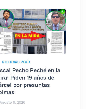
NOTICIAS PERÚ
NOTICIAS PERÚ
Sentencia de 
iscal Pecho Peché en la
delito doloso
ira: Piden 19 años de
Iván Cisneros
árcel por presuntas
alcaldía de S
oimas
Agosto 5, 2026
Agosto 6, 2026