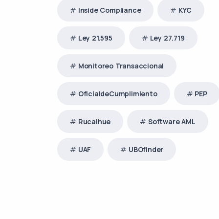
Inside Compliance
KYC
Ley 21.595
Ley 27.719
Monitoreo Transaccional
OficialdeCumplimiento
PEP
Rucalhue
Software AML
UAF
UBOfinder