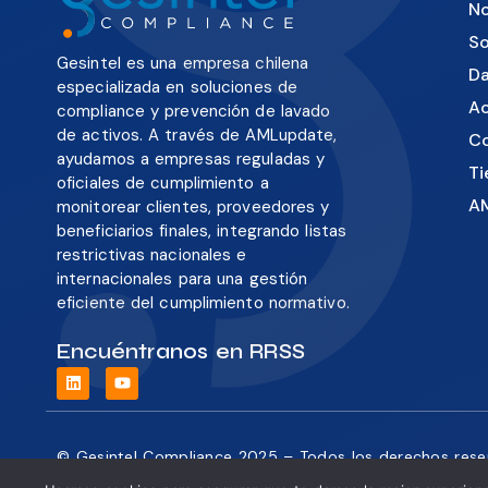
No
So
Gesintel es una empresa chilena
Da
especializada en soluciones de
Ac
compliance y prevención de lavado
de activos. A través de AMLupdate,
C
ayudamos a empresas reguladas y
Ti
oficiales de cumplimiento a
A
monitorear clientes, proveedores y
beneficiarios finales, integrando listas
restrictivas nacionales e
internacionales para una gestión
eficiente del cumplimiento normativo.
Encuéntranos en RRSS
© Gesintel Compliance 2025 – Todos los derechos res