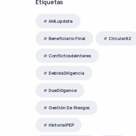
Etiquetas
AMLupdate
Beneficiario Final
Circular62
Conflictosdeinteres
DebidaDiligencia
DueDiligence
Gestión De Riesgos
HistorialPEP