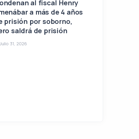
¡Urgente! Ase
ondenan al fiscal Henry
alcalde de Jo
menábar a más de 4 años
Omar Díaz Ra
e prisión por soborno,
identifica a 
ero saldrá de prisión
autor del cri
Julio 31, 2026
Celendín
Julio 29, 2026