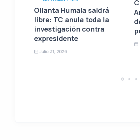
C
Ollanta Humala saldrá
A
libre: TC anula toda la
d
investigación contra
p
expresidente
Julio 31, 2026