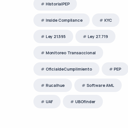
HistorialPEP
Inside Compliance
KYC
Ley 21.595
Ley 27.719
Monitoreo Transaccional
OficialdeCumplimiento
PEP
Rucalhue
Software AML
UAF
UBOfinder