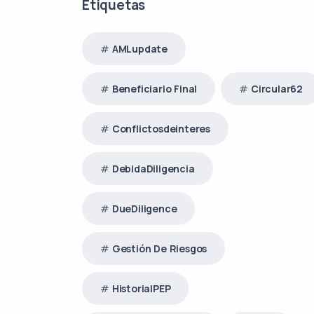
Etiquetas
AMLupdate
Beneficiario Final
Circular62
Conflictosdeinteres
DebidaDiligencia
DueDiligence
Gestión De Riesgos
HistorialPEP