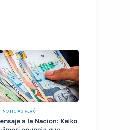
NOTICIAS PERÚ
NOTICIAS PERÚ
El inicio del 
ensaje a la Nación: Keiko
Keiko Fujimori
ujimori anuncia que