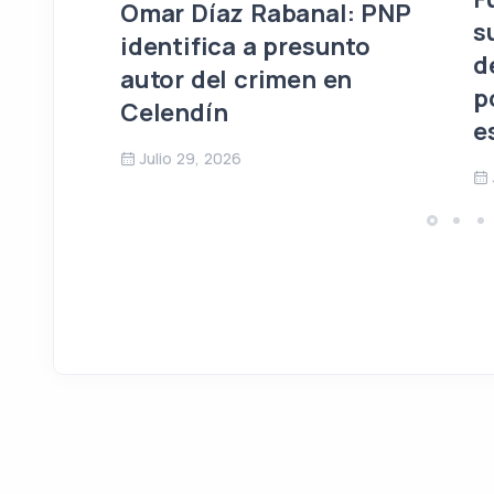
Omar Díaz Rabanal: PNP
s
identifica a presunto
d
autor del crimen en
p
Celendín
e
Julio 29, 2026