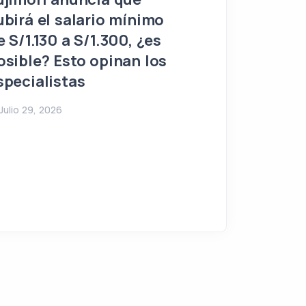
control total 
ubirá el salario mínimo
sombra del a
e S/1.130 a S/1.300, ¿es
osible? Esto opinan los
Julio 28, 2026
specialistas
Julio 29, 2026