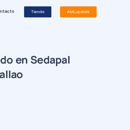
ntacto
Tienda
AMLupdate
rado en Sedapal
allao