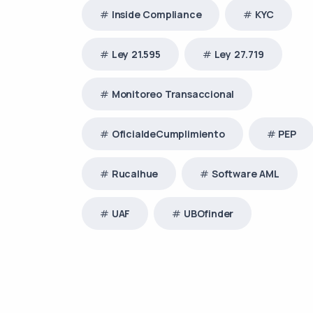
Inside Compliance
KYC
Ley 21.595
Ley 27.719
Monitoreo Transaccional
OficialdeCumplimiento
PEP
Rucalhue
Software AML
UAF
UBOfinder