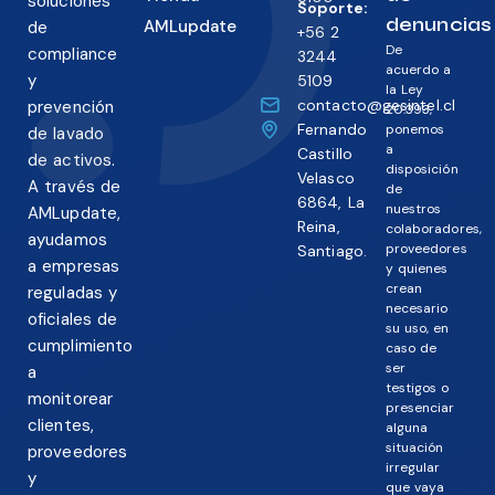
soluciones
Soporte:
denuncias
AMLupdate
de
+56 2
De
compliance
3244
acuerdo a
y
5109
la Ley
contacto@gesintel.cl
prevención
20.393,
Fernando
ponemos
de lavado
a
Castillo
de activos.
disposición
Velasco
A través de
de
6864, La
nuestros
AMLupdate,
Reina,
colaboradores,
ayudamos
proveedores
Santiago.
a empresas
y quienes
crean
reguladas y
necesario
oficiales de
su uso, en
cumplimiento
caso de
ser
a
testigos o
monitorear
presenciar
clientes,
alguna
situación
proveedores
irregular
y
que vaya