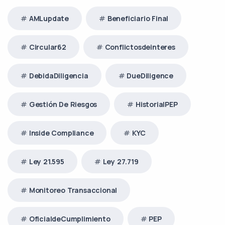
AMLupdate
Beneficiario Final
Circular62
Conflictosdeinteres
DebidaDiligencia
DueDiligence
Gestión De Riesgos
HistorialPEP
Inside Compliance
KYC
Ley 21.595
Ley 27.719
Monitoreo Transaccional
OficialdeCumplimiento
PEP