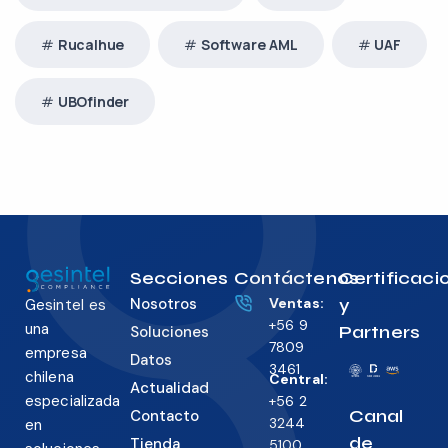
Rucalhue
Software AML
UAF
UBOfinder
Secciones
Contáctenos
Certificaci
Nosotros
Ventas:
y
Gesintel es
+56 9
una
Partners
Soluciones
7809
empresa
Datos
3461
chilena
Central:
Actualidad
especializada
+56 2
Canal
Contacto
3244
en
de
Tienda
5100