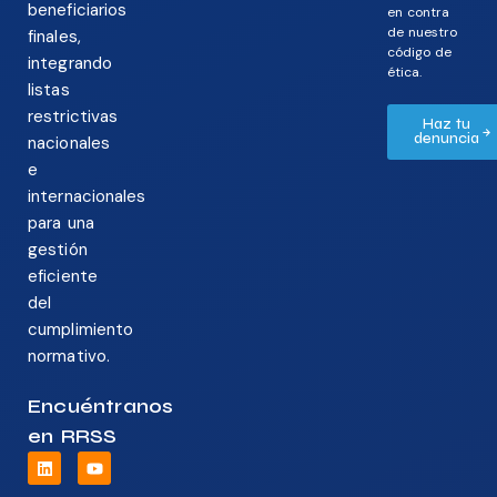
beneficiarios
en contra
de nuestro
finales,
código de
integrando
ética.
listas
restrictivas
Haz tu
denuncia
nacionales
e
internacionales
para una
gestión
eficiente
del
cumplimiento
normativo.
Encuéntranos
en RRSS