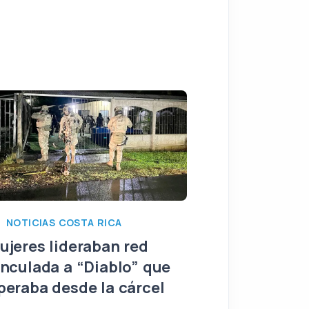
NOTICIAS COSTA RICA
NOTICIAS COST
ujeres lideraban red
OIJ detiene je
inculada a “Diablo” que
Penitenciaria
peraba desde la cárcel
contra red q