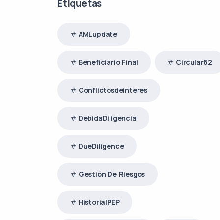
Etiquetas
AMLupdate
Beneficiario Final
Circular62
Conflictosdeinteres
DebidaDiligencia
DueDiligence
Gestión De Riesgos
HistorialPEP