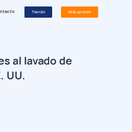
ntacto
Tienda
AMLupdate
es al lavado de
. UU.