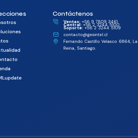
ecciones
Contáctenos
Ventas:
+56 9 7809 3461
sotros
Central:
+56 2 3244 5100
Soporte:
+56 2 3244 5109
luciones
contacto@gesintel.cl
tos
Fernando Castillo Velasco 6864, La
Reina, Santiago.
tualidad
ontacto
enda
MLupdate