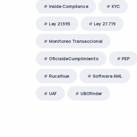
Inside Compliance
KYC
Ley 21.595
Ley 27.719
Monitoreo Transaccional
OficialdeCumplimiento
PEP
Rucalhue
Software AML
UAF
UBOfinder