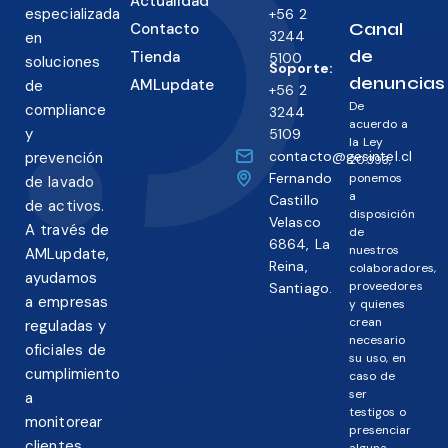
Actualidad
especializada
+56 2
Canal
Contacto
3244
en
de
Tienda
5100
soluciones
Soporte:
denuncias
AMLupdate
de
+56 2
De
compliance
3244
acuerdo a
y
5109
la Ley
contacto@gesintel.cl
prevención
20.393,
Fernando
ponemos
de lavado
a
Castillo
de activos.
disposición
Velasco
A través de
de
6864, La
nuestros
AMLupdate,
Reina,
colaboradores,
ayudamos
proveedores
Santiago.
a empresas
y quienes
crean
reguladas y
necesario
oficiales de
su uso, en
cumplimiento
caso de
ser
a
testigos o
monitorear
presenciar
clientes,
alguna