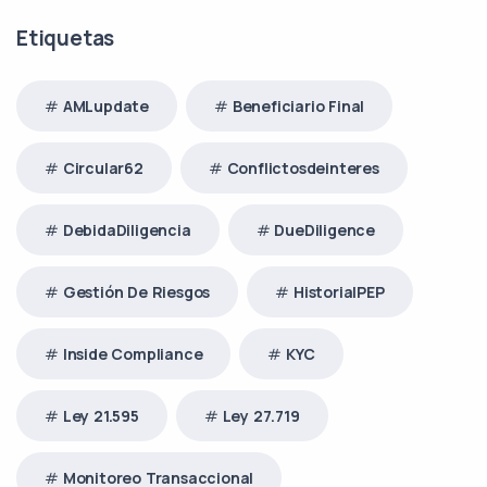
Etiquetas
AMLupdate
Beneficiario Final
Circular62
Conflictosdeinteres
DebidaDiligencia
DueDiligence
Gestión De Riesgos
HistorialPEP
Inside Compliance
KYC
Ley 21.595
Ley 27.719
Monitoreo Transaccional