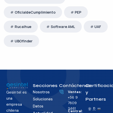
OficialdeCumplimiento
PEP
Rucalhue
Software AML
UAF
UBOfinder
Secciones
Contáctenos
Certificaci
Nosotros
Ventas:
y
Gesintel es
+56 9
una
Partners
Soluciones
7809
empresa
Datos
3461
chilena
Central: