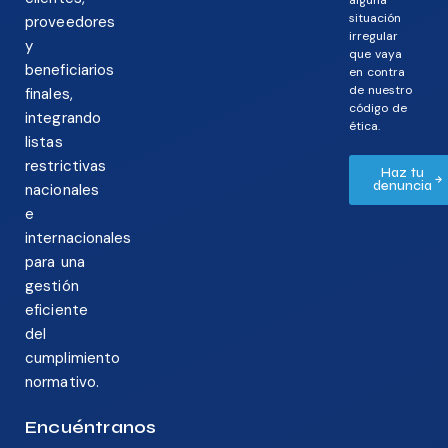
situación
proveedores
irregular
y
que vaya
beneficiarios
en contra
de nuestro
finales,
código de
integrando
ética.
listas
restrictivas
Haz tu
denuncia
nacionales
e
internacionales
para una
gestión
eficiente
del
cumplimiento
normativo.
Encuéntranos