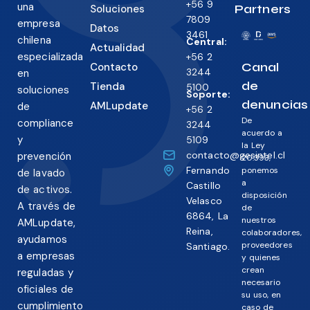
+56 9
una
Partners
Soluciones
7809
empresa
Datos
3461
chilena
Central:
Actualidad
especializada
+56 2
Canal
Contacto
3244
en
de
Tienda
5100
soluciones
Soporte:
denuncias
AMLupdate
de
+56 2
De
compliance
3244
acuerdo a
y
5109
la Ley
contacto@gesintel.cl
prevención
20.393,
Fernando
ponemos
de lavado
a
Castillo
de activos.
disposición
Velasco
A través de
de
6864, La
nuestros
AMLupdate,
Reina,
colaboradores,
ayudamos
proveedores
Santiago.
a empresas
y quienes
crean
reguladas y
necesario
oficiales de
su uso, en
cumplimiento
caso de