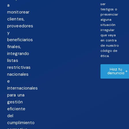
ser
a
testigos o
monitorear
presenciar
clientes,
alguna
situación
proveedores
irregular
y
que vaya
beneficiarios
en contra
de nuestro
finales,
código de
integrando
ética.
listas
restrictivas
Haz tu
denuncia
nacionales
e
internacionales
para una
gestión
eficiente
del
cumplimiento