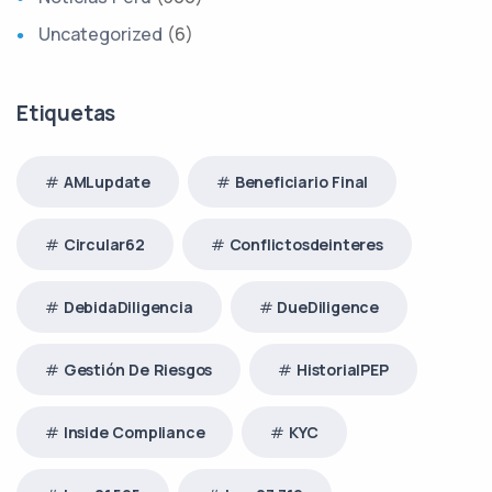
Uncategorized
(6)
Etiquetas
AMLupdate
Beneficiario Final
Circular62
Conflictosdeinteres
DebidaDiligencia
DueDiligence
Gestión De Riesgos
HistorialPEP
Inside Compliance
KYC