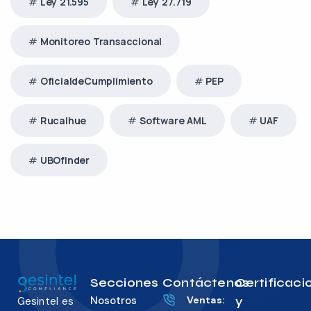
Ley 21.595
Ley 27.719
Monitoreo Transaccional
OficialdeCumplimiento
PEP
Rucalhue
Software AML
UAF
UBOfinder
Secciones
Contáctenos
Certificaci
Nosotros
Ventas:
y
Gesintel es