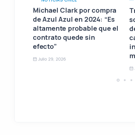
Michael Clark por compra
T
de Azul Azul en 2024: “Es
s
altamente probable que el
d
contrato quede sin
c
efecto”
i
m
Julio 29, 2026