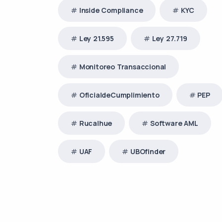
Inside Compliance
KYC
Ley 21.595
Ley 27.719
Monitoreo Transaccional
OficialdeCumplimiento
PEP
Rucalhue
Software AML
UAF
UBOfinder