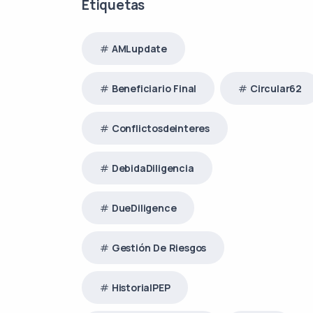
Etiquetas
AMLupdate
Beneficiario Final
Circular62
Conflictosdeinteres
DebidaDiligencia
DueDiligence
Gestión De Riesgos
HistorialPEP