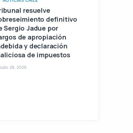
NOTICIAS CHILE
“Arancel quit
ribunal resuelve
Empresarios 
obreseimiento definitivo
Cancillería re
e Sergio Jadue por
negociación 
argos de apropiación
ndebida y declaración
Julio 27, 2026
aliciosa de impuestos
Julio 28, 2026