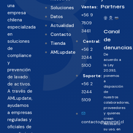
una
Partners
Ventas:
Soluciones
empresa
+56 9
Datos
chilena
7809
Actualidad
especializada
3461
Canal
en
Contacto
de
soluciones
Central:
Tienda
denuncias
de
+56 2
AMLupdate
De
compliance
3244
acuerdo a
y
5100
la Ley
prevención
20.393,
Soporte:
ponemos
de lavado
a
+56 2
de activos.
disposición
A través de
3244
de
nuestros
AMLupdate,
5109
colaboradores,
ayudamos
proveedores
a empresas
y quienes
crean
reguladas y
contacto@gesintel.cl
necesario
oficiales de
su uso, en