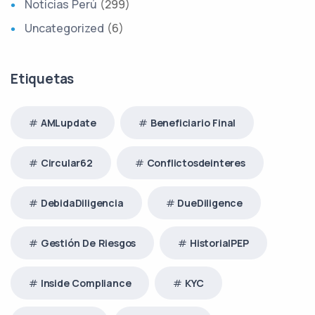
Noticias Perú
(299)
Uncategorized
(6)
Etiquetas
AMLupdate
Beneficiario Final
Circular62
Conflictosdeinteres
DebidaDiligencia
DueDiligence
Gestión De Riesgos
HistorialPEP
Inside Compliance
KYC