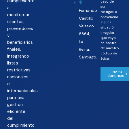
cumplimiento
caso de
ser
a
Fernando
testigos o
monitorear
presenciar
Castillo
clientes,
alguna
Velasco
situación
proveedores
irregular
6864,
y
que vaya
La
beneficiarios
en contra
de nuestro
finales,
Reina,
código de
integrando
Santiago.
ética.
listas
restrictivas
Haz tu
denuncia
nacionales
e
internacionales
para una
gestión
eficiente
del
cumplimiento