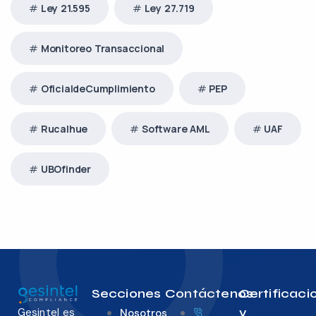
Ley 21.595
Ley 27.719
Monitoreo Transaccional
OficialdeCumplimiento
PEP
Rucalhue
Software AML
UAF
UBOfinder
Secciones
Contáctenos
Certificaci
y
Gesintel es
Nosotros