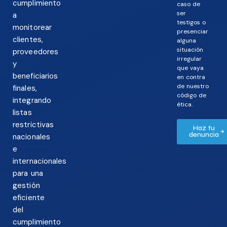
cumplimiento
caso de
ser
a
testigos o
monitorear
presenciar
clientes,
alguna
situación
proveedores
irregular
y
que vaya
beneficiarios
en contra
de nuestro
finales,
código de
integrando
ética.
listas
restrictivas
Haz tu
denuncia
nacionales
e
internacionales
para una
gestión
eficiente
del
cumplimiento