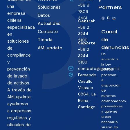
+56 9
una
Partners
Soluciones
7809
empresa
Datos
3461
chilena
Central:
Actualidad
especializada
+56 2
Canal
Contacto
3244
en
de
Tienda
5100
soluciones
Soporte:
denuncias
AMLupdate
de
+56 2
De
compliance
3244
acuerdo a
y
5109
la Ley
contacto@gesintel.cl
prevención
20.393,
Fernando
ponemos
de lavado
a
Castillo
de activos.
disposición
Velasco
A través de
de
6864, La
nuestros
AMLupdate,
Reina,
colaboradores,
ayudamos
proveedores
Santiago.
a empresas
y quienes
crean
reguladas y
necesario
oficiales de
su uso, en