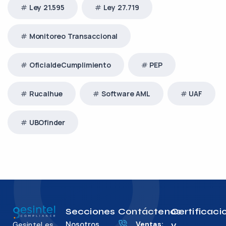
Ley 21.595
Ley 27.719
Monitoreo Transaccional
OficialdeCumplimiento
PEP
Rucalhue
Software AML
UAF
UBOfinder
Secciones
Contáctenos
Certificaci
Nosotros
Ventas:
y
Gesintel es