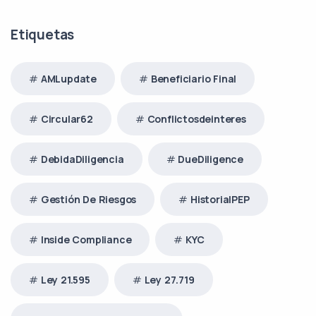
Etiquetas
AMLupdate
Beneficiario Final
Circular62
Conflictosdeinteres
DebidaDiligencia
DueDiligence
Gestión De Riesgos
HistorialPEP
Inside Compliance
KYC
Ley 21.595
Ley 27.719