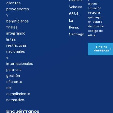
Castillo
clientes,
alguna
Velasco
situación
proveedores
irregular
6864,
y
que vaya
La
beneficiarios
en contra
de nuestro
finales,
Reina,
código de
integrando
Santiago.
ética.
listas
restrictivas
Haz tu
denuncia
nacionales
e
internacionales
para una
gestión
eficiente
del
cumplimiento
normativo.
Encuéntranos