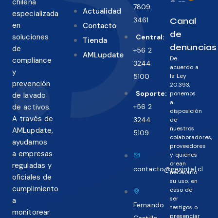
chilena
7809
Actualidad
especializada
3461
Canal
en
Contacto
de
soluciones
Central:
Tienda
denuncias
de
+56 2
AMLupdate
De
compliance
3244
acuerdo a
y
5100
la Ley
prevención
20.393,
Soporte:
ponemos
de lavado
a
+56 2
de activos.
disposición
A través de
3244
de
nuestros
AMLupdate,
5109
colaboradores,
ayudamos
proveedores
a empresas
y quienes
crean
reguladas y
contacto@gesintel.cl
necesario
oficiales de
su uso, en
cumplimiento
caso de
ser
a
Fernando
testigos o
monitorear
presenciar