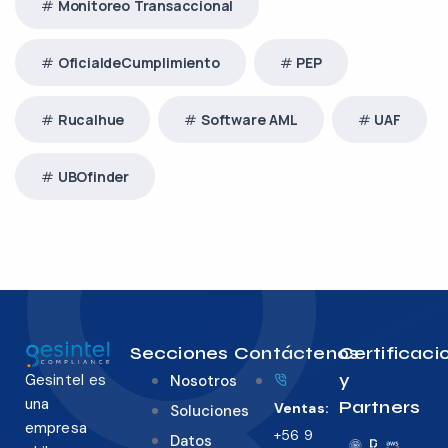
Monitoreo Transaccional
OficialdeCumplimiento
PEP
Rucalhue
Software AML
UAF
UBOfinder
Secciones
Contáctenos
Certificaci
y
Gesintel es
Nosotros
una
Partners
Ventas:
Soluciones
empresa
+56 9
Datos