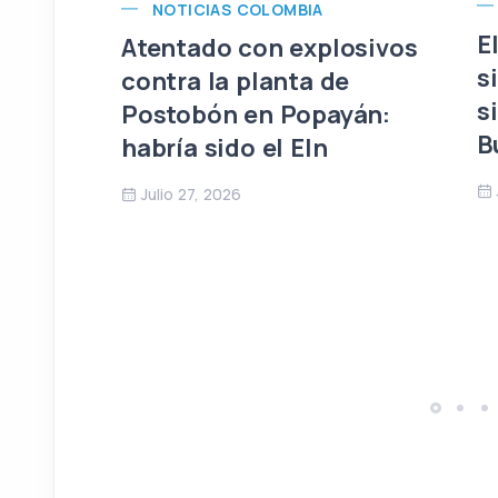
NOTICIAS COLOMBIA
E
Atentado con explosivos
s
contra la planta de
s
Postobón en Popayán:
B
habría sido el Eln
Julio 27, 2026