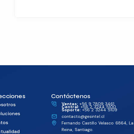
ecciones
Contáctenos
Ventas:
+56 9 7809 3461
sotros
Central:
+56 2 3244 5100
Soporte:
+56 2 3244 5109
luciones
contacto@gesintel.cl
tos
Fernando Castillo Velasco 6864, La
Reina, Santiago.
tualidad