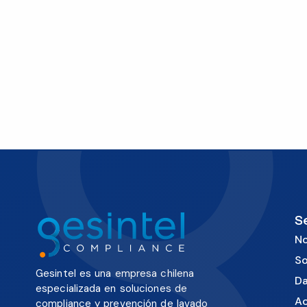
S
No
So
Gesintel es una empresa chilena
Da
especializada en soluciones de
Ac
compliance y prevención de lavado