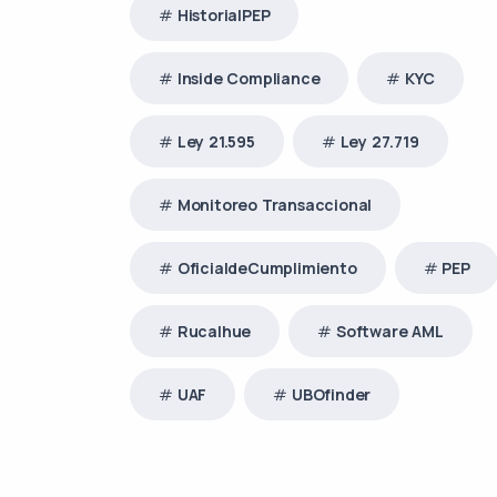
HistorialPEP
Inside Compliance
KYC
Ley 21.595
Ley 27.719
Monitoreo Transaccional
OficialdeCumplimiento
PEP
Rucalhue
Software AML
UAF
UBOfinder